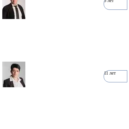
5 лет
Андрей Перов
0 объектов
11 лет
Наталья Перфилова
5 объектов