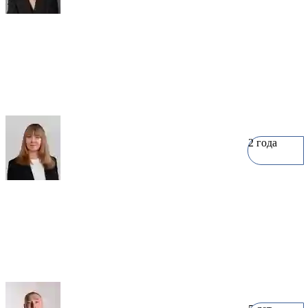
Наталья Смирнова
7 объектов
2 года
Софья Новосёлова
4 объекта