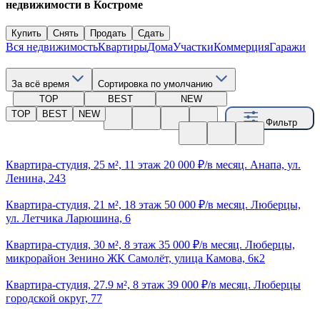
недвижимости в Костроме
Купить
Снять
Продать
Сдать
Вся недвижимость
Квартиры
Дома
Участки
Коммерция
Гаражи
За всё время
Сортировка по умолчанию
TOP
BEST
NEW
TOP
BEST
NEW
Фильтр
Квартира-студия, 25 м², 11 этаж 20 000 ₽/в месяц. Анапа, ул.
Ленина, 243
Квартира-студия, 21 м², 18 этаж 50 000 ₽/в месяц. Люберцы,
ул. Летчика Ларюшина, 6
Квартира-студия, 30 м², 8 этаж 35 000 ₽/в месяц. Люберцы,
микрорайон Зенино ЖК Самолёт, улица Камова, 6к2
Квартира-студия, 27.9 м², 8 этаж 39 000 ₽/в месяц. Люберцы
городской округ, 77