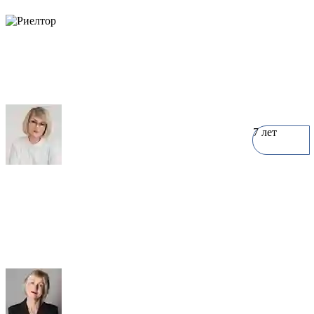
объектов
7 лет
Наталия Большакова
0 объектов