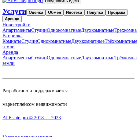
Предложить идею
Услуги
Оценка
Обмен
Ипотека
Покупка
Продажа
Аренда
Новостройки
Апартаменты
Студии
Однокомнатные
Двухкомнатные
Трехкомн
Вторичка
Комнаты
Студии
Однокомнатные
Двухкомнатные
Трёхкомнатны
земли
Аренда
Апартаменты
Студии
Однокомнатные
Двухкомнатные
Трёхкомн
земли
Разработано и поддержмвается
маркетплейсом недвижимости
AllEstate.pro © 2018 — 2023