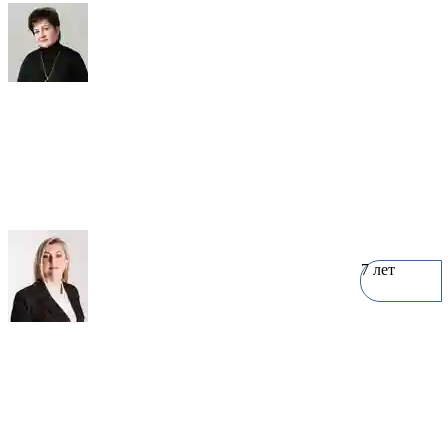
Елена Русова
2 объекта
7 лет
Елена Нечаева
3 объекта