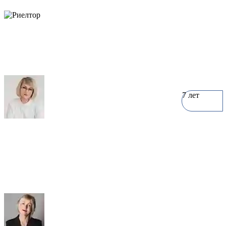
объектов
7 лет
Наталия Большакова
0 объектов