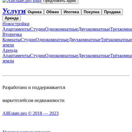
Предложить идею
Услуги
Оценка
Обмен
Ипотека
Покупка
Продажа
Аренда
Новостройки
Апартаменты
Студии
Однокомнатные
Двухкомнатные
Трехкомн
Вторичка
Комнаты
Студии
Однокомнатные
Двухкомнатные
Трёхкомнатны
земли
Аренда
Апартаменты
Студии
Однокомнатные
Двухкомнатные
Трёхкомн
земли
Разработано и поддержмвается
маркетплейсом недвижимости
AllEstate.pro © 2018 — 2023