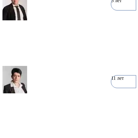
5 лет
Андрей Перов
0 объектов
11 лет
Наталья Перфилова
5 объектов