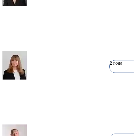
Наталья Смирнова
7 объектов
2 года
Софья Новосёлова
4 объекта