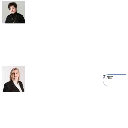
Елена Русова
2 объекта
7 лет
Елена Нечаева
3 объекта